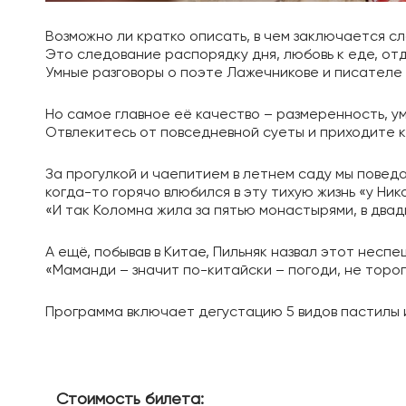
Возможно ли кратко описать, в чем заключается с
Это следование распорядку дня, любовь к еде, от
Умные разговоры о поэте Лажечникове и писателе 
Но самое главное её качество – размеренность, у
Отвлекитесь от повседневной суеты и приходите к
За прогулкой и чаепитием в летнем саду мы поведае
когда-то горячо влюбился в эту тихую жизнь «у Ни
«И так Коломна жила за пятью монастырями, в двад
А ещё, побывав в Китае, Пильняк назвал этот несп
«Маманди – значит по-китайски – погоди, не тороп
Программа включает дегустацию 5 видов пастилы 
Стоимость билета: