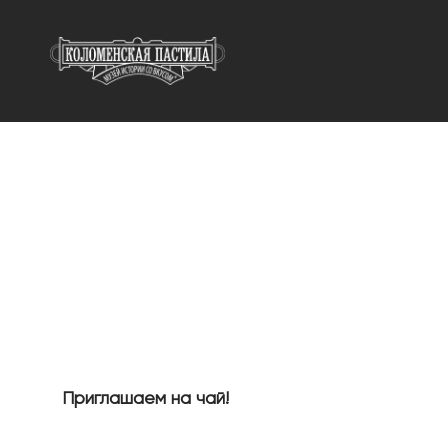
КОЛОМЕНСКАЯ П
Музей Истории Со Вкусом
Приглашаем на чай!