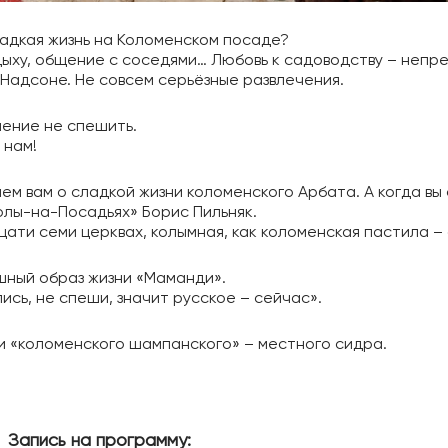
ладкая жизнь на Коломенском посаде?
дыху, общение с соседями… Любовь к садоводству – непр
Надсоне. Не совсем серьёзные развлечения.
мение не спешить.
 нам!
м вам о сладкой жизни коломенского Арбата. А когда вы с
колы-на-Посадьях» Борис Пильняк.
цати семи церквах, колымная, как коломенская пастила –
ешный образ жизни «Маманди».
ись, не спеши, значит русское – сейчас».
и «коломенского шампанского» – местного сидра.
Запись на программу: