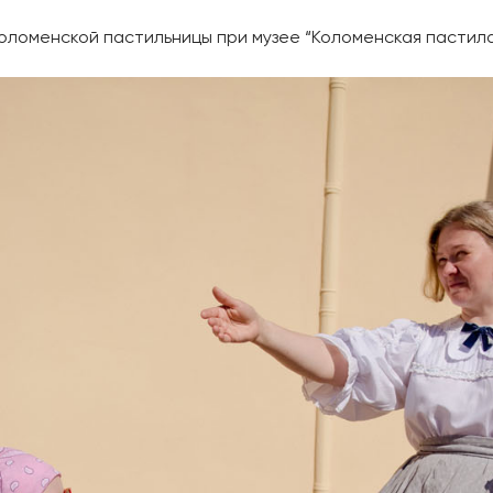
оломенской пастильницы при музее “Коломенская пастила