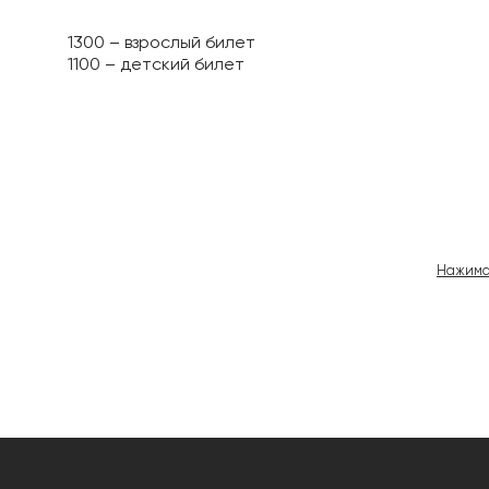
1300 – взрослый билет
1100 – детский билет
Навигация
по
записям
Нажима