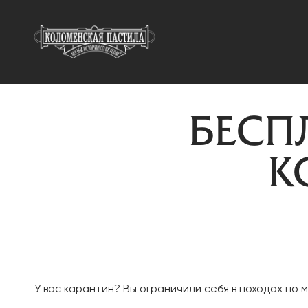
КОЛОМЕНСКАЯ П
Музей Истории Со Вкусом
БЕСП
К
У вас карантин? Вы ограничили себя в походах по 