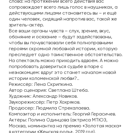
слова: на протяжении всего действия вас
сопровождает всего лишь голос в наушниках, а
действующими лицами становитесь вы – и ещё
один человек, сидящий напротив вас, такой же
зритель-актёр.
Все ваши органы чувств – слух, зрение, вкус,
обоняние и осязание – будут задействованы,
чтобы вы почувствовали себя полноправными
героями скромной любовной истории, которую
преследует одно таинственное обстоятельство.
На спектакль можно приходить вдвоём. А можно
попробовать довериться судьбе в паре с
незнакомцем: вдруг это станет началом новой
истории коломенской любви?..
Режиссёр: Лена Скрипкина.
Автор сценария: Светлана Штеба.
Художник: Александр Новиков.
Звукорежиссёр: Петр Хохряков.
Продюсер: Людмила Стрекалаева.
Композитор и исполнитель: Георгий Герасичев.
Актёры: Полина Одинцова (актриса МТЮЗ,
Москва, номинантка на премию «Золотая маска»
в категории «Женская роль», 2019 год),